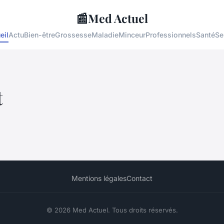
📰
Med Actuel
eil
Actu
Bien-être
Grossesse
Maladie
Minceur
Professionnels
Santé
Se
t
Mentions légales
Contact
© 2026 Med Actuel. Tous droits réservés.