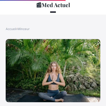
📰
Med Actuel
Accueil
›
Minceur