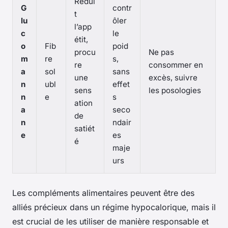
Rédui
G
contr
t
lu
ôler
l’app
c
le
étit,
o
Fib
poid
procu
Ne pas
m
re
s,
re
consommer en
a
sol
sans
une
excès, suivre
n
ubl
effet
sens
les posologies
n
e
s
ation
a
seco
de
n
ndair
satiét
e
es
é
maje
urs
Les compléments alimentaires peuvent être des
alliés précieux dans un régime hypocalorique, mais il
est crucial de les utiliser de manière responsable et