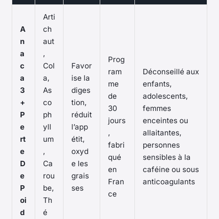
Arti
A
ch
n
aut
a
,
Prog
c
Col
Favor
ram
Déconseillé aux
a
a,
ise la
me
enfants,
3
As
diges
de
adolescents,
+
co
tion,
30
femmes
P
ph
réduit
jours
enceintes ou
e
yll
l’app
,
allaitantes,
rt
um
étit,
fabri
personnes
e
,
oxyd
qué
sensibles à la
D
Ca
e les
en
caféine ou sous
e
rou
grais
Fran
anticoagulants
P
be,
ses
ce
oi
Th
d
é