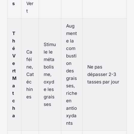
s
Ver
t
Aug
T
ment
h
e la
Stimu
é
com
Ca
le le
V
busti
féi
méta
e
on
ne,
bolis
Ne pas
rt
des
Cat
me,
dépasser 2-3
M
grais
éc
oxyd
tasses par jour
a
ses,
hin
e les
t
riche
es
grais
c
en
ses
h
antio
a
xyda
nts