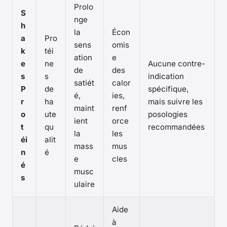
Prolo
S
nge
h
la
Écon
a
Pro
sens
omis
k
téi
ation
e
e
ne
Aucune contre-
de
des
s
s
indication
satiét
calor
P
de
spécifique,
é,
ies,
r
ha
mais suivre les
maint
renf
o
ute
posologies
ient
orce
t
qu
recommandées
la
les
éi
alit
mass
mus
n
é
e
cles
é
musc
s
ulaire
Aide
à