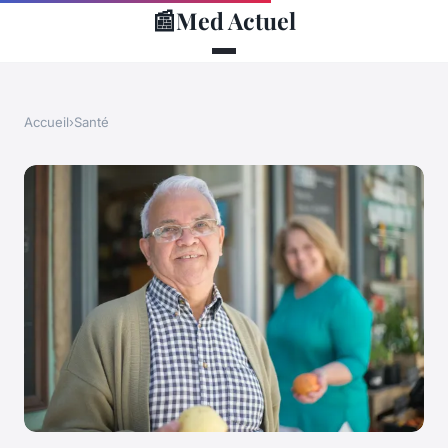
📰
Med Actuel
Accueil
›
Santé